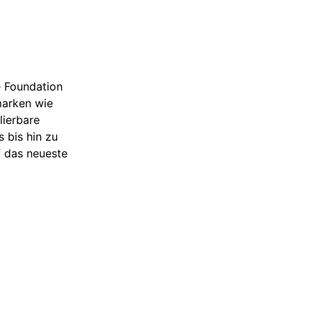
e Foundation
marken wie
lierbare
 bis hin zu
f das neueste