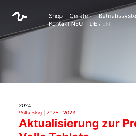
Shop
Geräte
Betriebssyst
Kontakt NEU
DE /
EN
2024
Volla Blog
|
2025
|
2023
Aktualisierung zur P