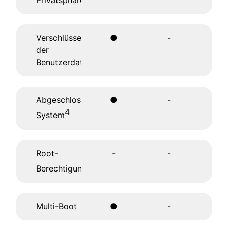
Privatsphäre
Verschlüsselung
●
-
der
Benutzerdaten
Abgeschlossenes
●
-
4
System
Root-
-
-
5
Berechtigungen
Multi-Boot
●
-