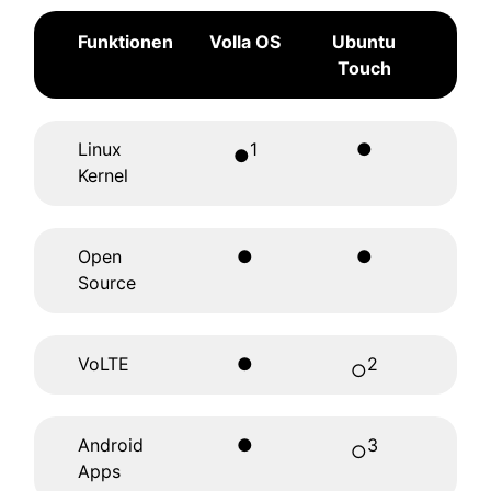
Funktionen
Volla OS
Ubuntu
Touch
Linux
1
●
●
Kernel
Open
●
●
Source
VoLTE
●
2
○
Android
●
3
○
Apps