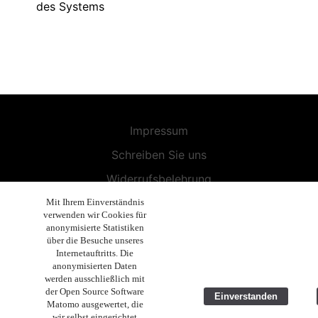
des Systems
Impressum
Schreiben Sie uns
Widerrufsbelehrung
Allgemeine Geschäftsbedingungen
Mit Ihrem Einverständnis
verwenden wir Cookies für
Endbenutzer-Lizenzvereinbarung
anonymisierte Statistiken
über die Besuche unseres
Datenschutzerklärung
Internetauftritts. Die
anonymisierten Daten
Geschäftsethik
werden ausschließlich mit
der Open Source Software
Einverstanden
Copyright 2019 - 2026 Volla Systeme GmbH
Matomo ausgewertet, die
wir selbst eingerichtet