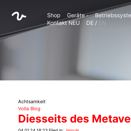
Shop
Geräte
Betriebssyst
Kontakt NEU
DE /
EN
Achtsamkeit
Volla Blog
Diesseits des Metav
04.01.24 18:23 Filed in:
Impuls