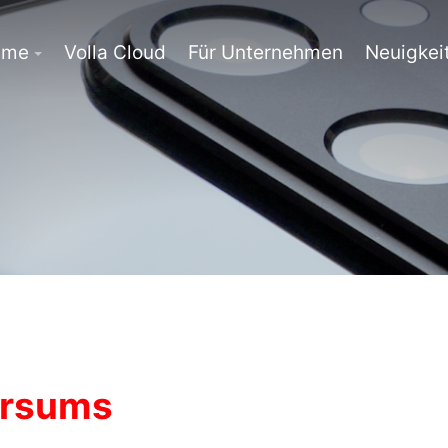
eme
Volla Cloud
Für Unternehmen
Neuigkei
ersums