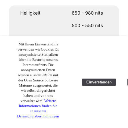
Helligkeit
650 - 980 nits
500 - 550 nits
430-450 nits
Mit Ihrem Einverständnis
verwenden wir Cookies für
400 nits
anonymisierte Statistiken
über die Besuche unseres
Internetauftritts. Die
anonymisierten Daten
Hauptkamera
50/8/2 MP
werden ausschließlich mit
der Open Source Software
Einverstanden
48/8 MP
Matomo ausgewertet, die
wir selbst eingerichtet
haben und von uns
48/8 MP
verwaltet wird.
Weitere
Informationen finden Sie
13 MP
in unseren
Datenschutzbestimmungen