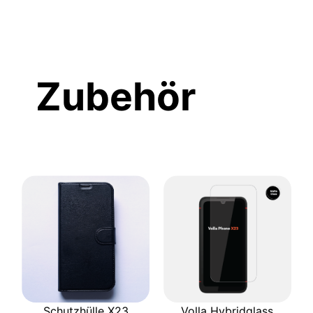
Zubehör
Schutzhülle X23
Volla Hybridglass