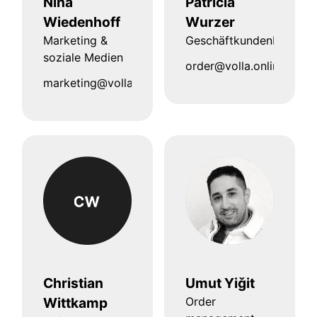
Nina
Patricia
Wiedenhoff
Wurzer
Marketing &
Geschäftkundenbetreuu
soziale Medien
order@volla.online
marketing@volla.online
Christian
Umut Yiǧit
Wittkamp
Order