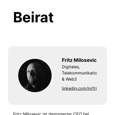
Beirat
Fritz Milosevic
Digitales,
Telekommunikation
& Web3
linkedin.com/in/fritzmilose
Fritz Milosevic ist designierter CEO bei