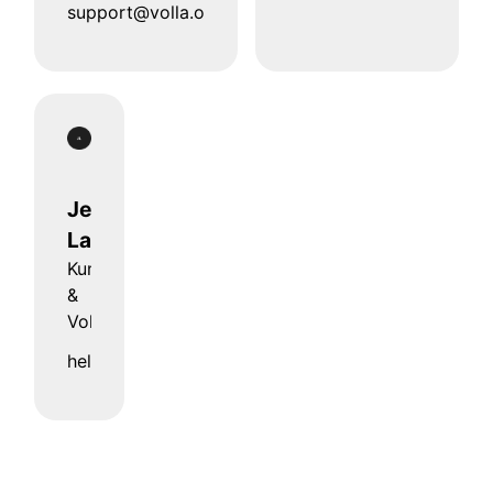
support@volla.online
Jens
Lages
Kundendienst
&
Volla Bar
hello@volla.online