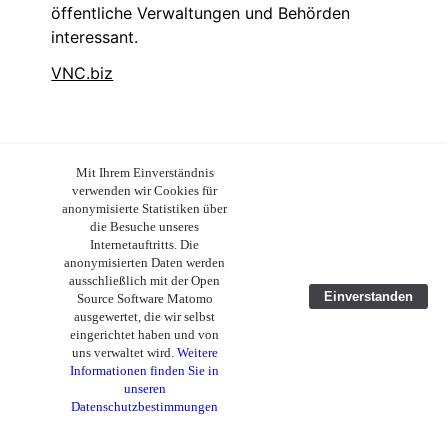
öffentliche Verwaltungen und Behörden
interessant.
VNC.biz
Mit Ihrem Einverständnis
verwenden wir Cookies für
anonymisierte Statistiken über
die Besuche unseres
Internetauftritts. Die
anonymisierten Daten werden
ausschließlich mit der Open
Einverstanden
Source Software Matomo
ausgewertet, die wir selbst
GNU Solidaro
eingerichtet haben und von
uns verwaltet wird.
Weitere
Diese humanitäre Non-Profit-Organisation
Informationen finden Sie in
hat es sich zur weltweiten Aufgabe gemacht,
unseren
Datenschutzbestimmungen
die Sozialmedizin voranzubringen und
umzusetzen. Das zentrale GNU Health-