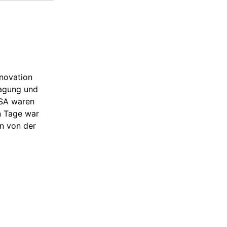
nnovation
ragung und
USA waren
n Tage war
en von der