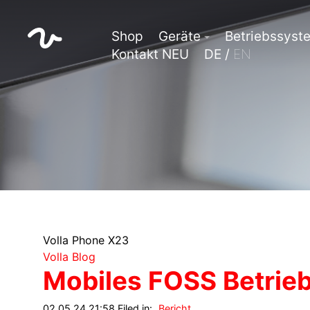
Shop
Geräte
Betriebssyst
Kontakt NEU
DE /
EN
Volla Phone X23
Volla Blog
Mobiles FOSS Betrie
02.05.24 21:58 Filed in:
Bericht