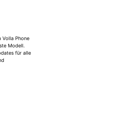
en Volla Phone
ste Modell.
ates für alle
nd