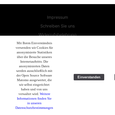
Impressum
Schreiben Sie uns
Widerrufsbelehrung
Allgemeine Geschäftsbedingungen
Mit Ihrem Einverständnis
verwenden wir Cookies für
Endbenutzer-Lizenzvereinbarung
anonymisierte Statistiken
über die Besuche unseres
Datenschutzerklärung
Internetauftritts. Die
anonymisierten Daten
Geschäftsethik
werden ausschließlich mit
der Open Source Software
Einverstanden
Copyright 2019 - 2026 Volla Systeme GmbH
Matomo ausgewertet, die
wir selbst eingerichtet
haben und von uns
verwaltet wird.
Weitere
Informationen finden Sie
in unseren
Datenschutzbestimmungen