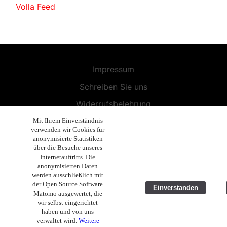
Volla Feed
Impressum
Schreiben Sie uns
Widerrufsbelehrung
Allgemeine Geschäftsbedingungen
Mit Ihrem Einverständnis
verwenden wir Cookies für
Endbenutzer-Lizenzvereinbarung
anonymisierte Statistiken
über die Besuche unseres
Datenschutzerklärung
Internetauftritts. Die
anonymisierten Daten
Geschäftsethik
werden ausschließlich mit
der Open Source Software
Einverstanden
Copyright 2019 - 2026 Volla Systeme GmbH
Matomo ausgewertet, die
wir selbst eingerichtet
haben und von uns
verwaltet wird.
Weitere