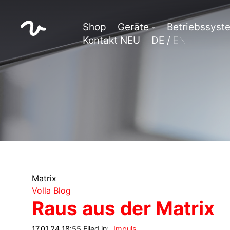
Shop
Geräte
Betriebssyst
Kontakt NEU
DE /
EN
Matrix
Volla Blog
Raus aus der Matrix
17.01.24 18:55 Filed in:
Impuls