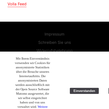
Volla Feed
Impressum
Schreiben Sie uns
Widerrufsbelehrung
Allgemeine Geschäftsbedingungen
Mit Ihrem Einverständnis
verwenden wir Cookies für
Endbenutzer-Lizenzvereinbarung
anonymisierte Statistiken
über die Besuche unseres
Datenschutzerklärung
Internetauftritts. Die
anonymisierten Daten
Geschäftsethik
werden ausschließlich mit
der Open Source Software
Einverstanden
Copyright 2019 - 2026 Volla Systeme GmbH
Matomo ausgewertet, die
wir selbst eingerichtet
haben und von uns
verwaltet wird.
Weitere