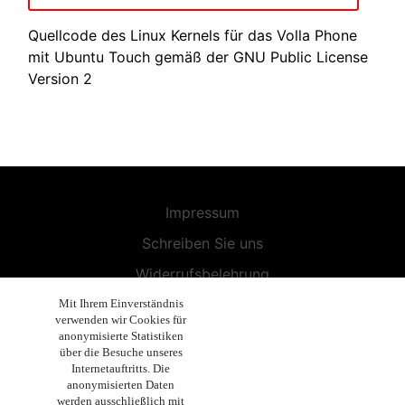
Quellcode des Linux Kernels für das Volla Phone
mit Ubuntu Touch gemäß der GNU Public License
Version 2
Impressum
Schreiben Sie uns
Widerrufsbelehrung
Allgemeine Geschäftsbedingungen
Mit Ihrem Einverständnis
verwenden wir Cookies für
Endbenutzer-Lizenzvereinbarung
anonymisierte Statistiken
über die Besuche unseres
Datenschutzerklärung
Internetauftritts. Die
anonymisierten Daten
Geschäftsethik
werden ausschließlich mit