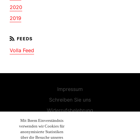
2020
2019
Volla Feed
Impressum
Schreiben Sie uns
Widerrufsbelehrung
Allgemeine Geschäftsbedingungen
Mit Ihrem Einverständnis
verwenden wir Cookies für
Endbenutzer-Lizenzvereinbarung
anonymisierte Statistiken
über die Besuche unseres