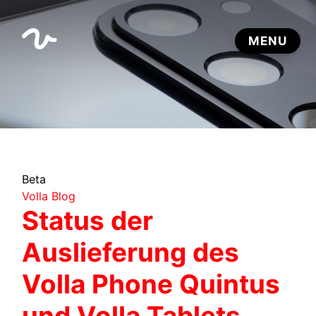
Beta
Volla Blog
Status der
Auslieferung des
Volla Phone Quintus
und Volla Tablets