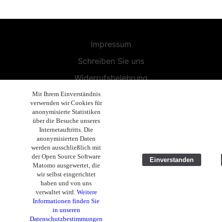
Impressum
Schreiben Sie uns
Widerrufsbelehrung
Allgemeine Geschäftsbedingungen
Mit Ihrem Einverständnis
verwenden wir Cookies für
Endbenutzer-Lizenzvereinbarung
anonymisierte Statistiken
über die Besuche unseres
Datenschutzerklärung
Internetauftritts. Die
anonymisierten Daten
Geschäftsethik
werden ausschließlich mit
der Open Source Software
Einverstanden
Copyright 2019 - 2026 Volla Systeme GmbH
Matomo ausgewertet, die
wir selbst eingerichtet
haben und von uns
verwaltet wird.
Weitere
Informationen finden Sie
in unseren
Datenschutzbestimmungen