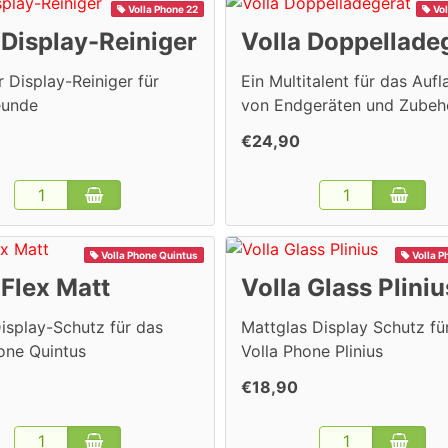
Volla Phone 22
Vol
 Display-Reiniger
Volla Doppellade
r Display-Reiniger für
Ein Multitalent für das Auf
eunde
von Endgeräten und Zubeh
€24,90
Volla Phone Quintus
Volla P
 Flex Matt
Volla Glass Pliniu
isplay-Schutz für das
Mattglas Display Schutz für
one Quintus
Volla Phone Plinius
€18,90