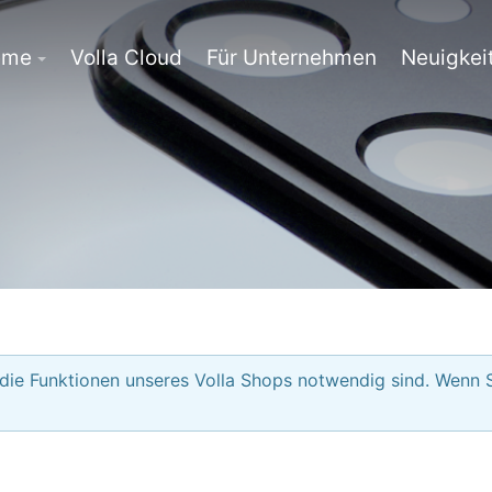
eme
Volla Cloud
Für Unternehmen
Neuigkei
 die Funktionen unseres Volla Shops notwendig sind. Wenn