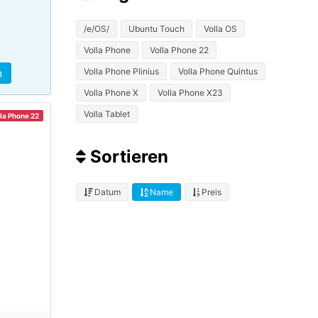
/e/OS/
Ubuntu Touch
Volla OS
Volla Phone
Volla Phone 22
Volla Phone Plinius
Volla Phone Quintus
n
Volla Phone X
Volla Phone X23
Volla Tablet
la Phone 22
Sortieren
Datum
Name
Preis