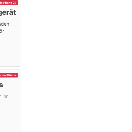
la Phone 22
gerät
laden
ör
hone Plinius
s
 Ihr