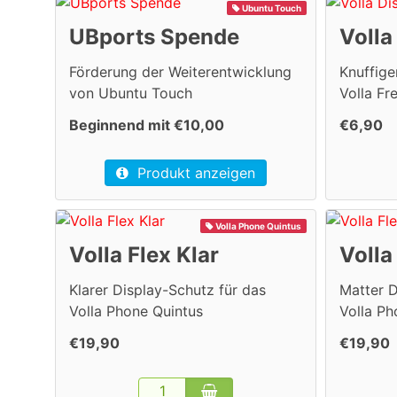
Ubuntu Touch
UBports Spende
Volla
Förderung der Weiterentwicklung
Knuffige
von Ubuntu Touch
Volla Fr
Beginnend mit €10,00
€6,90
Produkt anzeigen
Volla Phone Quintus
Volla Flex Klar
Volla
Klarer Display-Schutz für das
Matter D
Volla Phone Quintus
Volla Ph
€19,90
€19,90