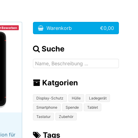
Warenkorb
€0,00
Beworben
Suche
Katgorien
Display-Schutz
Hülle
Ladegerät
Smartphone
Spende
Tablet
Tastatur
Zubehör
Tags
ion für