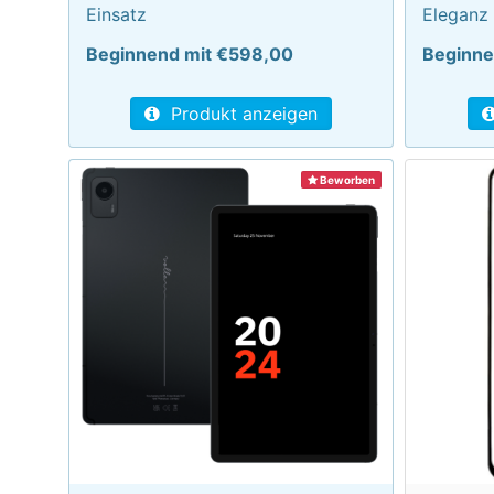
Einsatz
Eleganz
Beginnend mit €598,00
Beginne
Produkt anzeigen
Beworben