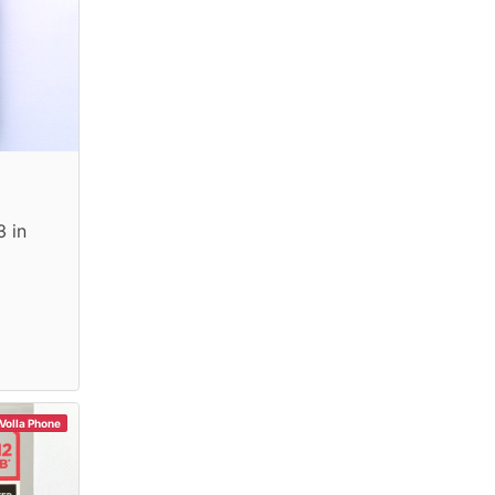
 in
Volla Phone