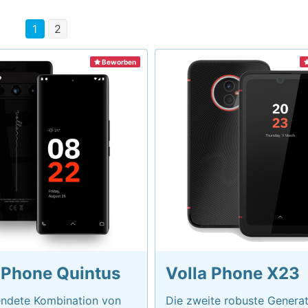
1
2
Beworben
 Phone Quintus
Volla Phone X23
endete Kombination von
Die zweite robuste Generat