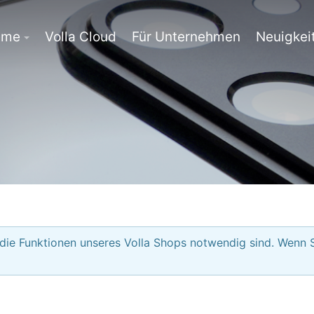
eme
Volla Cloud
Für Unternehmen
Neuigkei
 die Funktionen unseres Volla Shops notwendig sind. Wenn