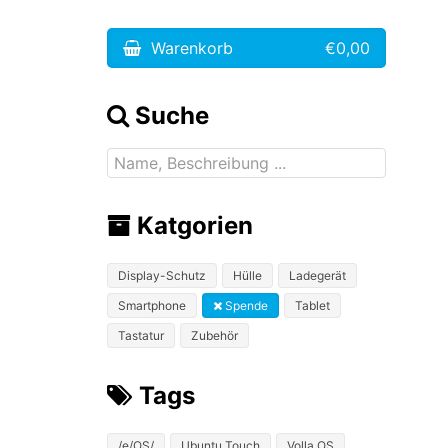
Warenkorb
€0,00
Suche
Katgorien
Display-Schutz
Hülle
Ladegerät
Smartphone
Spende
Tablet
Tastatur
Zubehör
Tags
/e/OS/
Ubuntu Touch
Volla OS