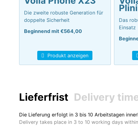
Volla Phone X23
Voll
Plin
Die zweite robuste Generation für
doppelte Sicherheit
Das robu
Einsatz
Beginnend mit €564,00
Beginn
Produkt anzeigen
Lieferfrist
Delivery tim
Die Lieferung erfolgt in 3 bis 10 Arbeitstagen inn
Delivery takes place in 3 to 10 working days withi