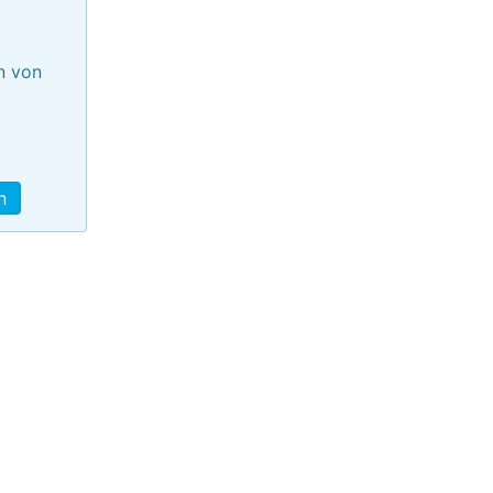
n von
n