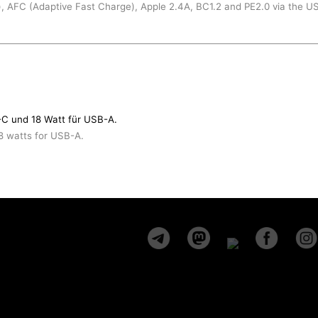
, AFC (Adaptive Fast Charge), Apple 2.4A, BC1.2 and PE2.0 via the US
-C und 18 Watt für USB-A.
8 watts for USB-A.