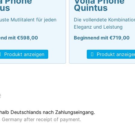
a Phone
Volla Phone
ius
Quintus
ste Mutlitalent für jeden
Die vollendete Kombinatio
Eleganz und Leistung
end mit €598,00
Beginnend mit €719,00
Produkt anzeigen
Produkt anzeige
e
erhalb Deutschlands nach Zahlungseingang.
n Germany after receipt of payment.