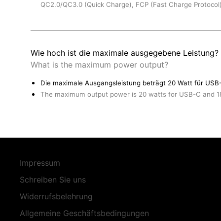
QC2.0/QC3.0 (Quick Charge), FCP (Fast Charge Protocol)
Wie hoch ist die maximale ausgegebene Leistung?
What is the maximum power output?
Die maximale Ausgangsleistung beträgt 20 Watt für USB
The maximum output power is 20 watts for USB-C and 1
Impressum
Schreiben Sie uns
Widerrufsbelehrung
Allgemeine Geschäftsbedingungen