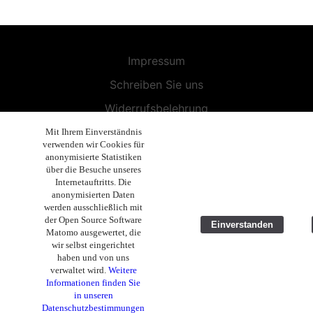
Impressum
Schreiben Sie uns
Widerrufsbelehrung
Allgemeine Geschäftsbedingungen
Mit Ihrem Einverständnis
verwenden wir Cookies für
Endbenutzer-Lizenzvereinbarung
anonymisierte Statistiken
über die Besuche unseres
Datenschutzerklärung
Internetauftritts. Die
anonymisierten Daten
Geschäftsethik
werden ausschließlich mit
der Open Source Software
Einverstanden
Copyright 2019 - 2026 Volla Systeme GmbH
Matomo ausgewertet, die
wir selbst eingerichtet
haben und von uns
verwaltet wird.
Weitere
Informationen finden Sie
in unseren
Datenschutzbestimmungen