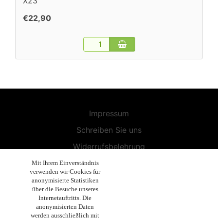
X23
€22,90
Impressum
Schreiben Sie uns
Widerrufsbelehrung
Allgemeine Geschäftsbedingungen
Mit Ihrem Einverständnis
verwenden wir Cookies für
Endbenutzer-Lizenzvereinbarung
anonymisierte Statistiken
über die Besuche unseres
Datenschutzerklärung
Internetauftritts. Die
anonymisierten Daten
Geschäftsethik
werden ausschließlich mit