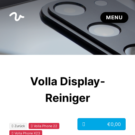
Volla Display-
Reiniger
€0,00
Zurück
Volla Phone 22
Volla Phone X23