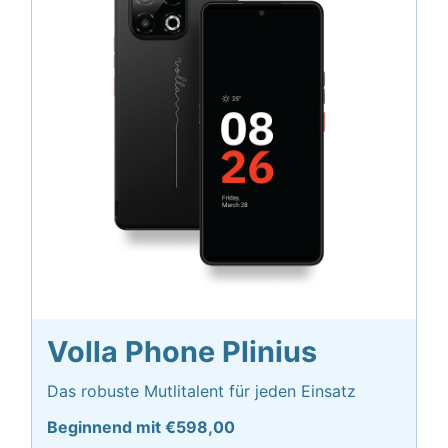
Volla Phone Plinius
Das robuste Mutlitalent für jeden Einsatz
Beginnend mit €598,00