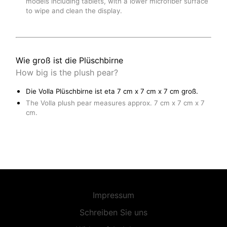
models including tablets, with a lower microfiber surface
to wipe and clean the display.
Wie groß ist die Plüschbirne
How big is the plush pear?
Die Volla Plüschbirne ist eta 7 cm x 7 cm x 7 cm groß.
The Volla plush pear measures approx. 7 cm x 7 cm x 7
cm.
Impressum
Schreiben Sie uns