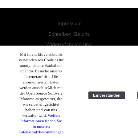
Impressum
Schreiben Sie uns
Widerrufsbelehrung
Allgemeine Geschäftsbedingungen
Mit Ihrem Einverständnis
verwenden wir Cookies für
Endbenutzer-Lizenzvereinbarung
anonymisierte Statistiken
über die Besuche unseres
Datenschutzerklärung
Internetauftritts. Die
anonymisierten Daten
Geschäftsethik
werden ausschließlich mit
der Open Source Software
Einverstanden
Copyright 2019 - 2025 Volla Systeme GmbH
Matomo ausgewertet, die
wir selbst eingerichtet
haben und von uns
verwaltet wird.
Weitere
Informationen finden Sie
in unseren
Datenschutzbestimmungen