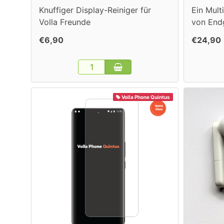
Knuffiger Display-Reiniger für
Ein Mult
Volla Freunde
von End
€6,90
€24,90
Volla Phone Quintus