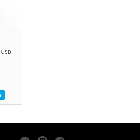
e USB-
n