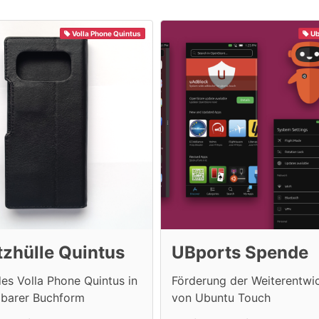
Volla Phone Quintus
Ub
zhülle Quintus
UBports Spende
es Volla Phone Quintus in
Förderung der Weiterentwi
pbarer Buchform
von Ubuntu Touch