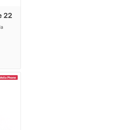
e 22
la
Volla Phone