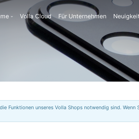
eme
Volla Cloud
Für Unternehmen
Neuigkei
 die Funktionen unseres Volla Shops notwendig sind. Wenn