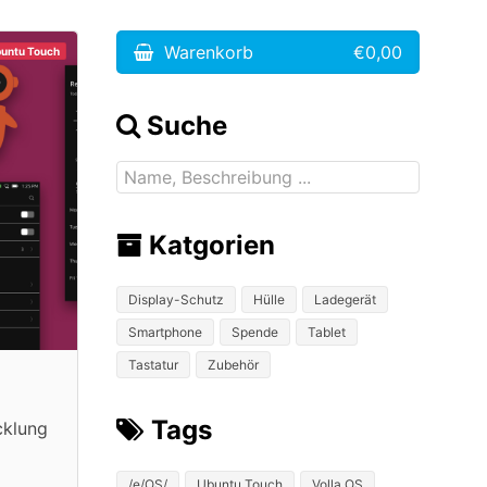
Warenkorb
€0,00
untu Touch
Suche
Katgorien
Display-Schutz
Hülle
Ladegerät
Smartphone
Spende
Tablet
Tastatur
Zubehör
Tags
cklung
/e/OS/
Ubuntu Touch
Volla OS