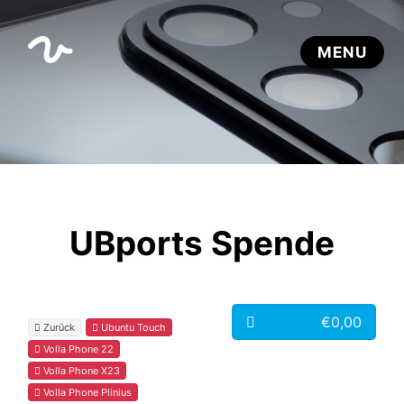
UBports Spende
€0,00
Zurück
Ubuntu Touch
Volla Phone 22
Volla Phone X23
Volla Phone Plinius