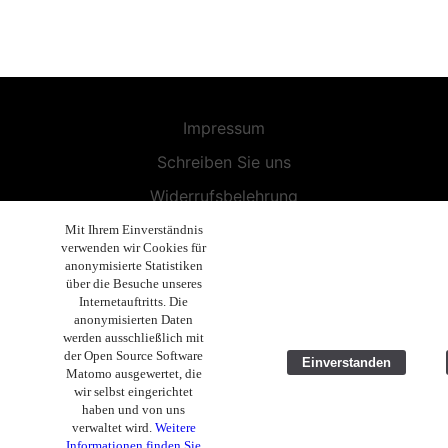
Impressum
Schreiben Sie uns
Widerrufsbelehrung
Allgemeine Geschäftsbedingungen
Mit Ihrem Einverständnis
verwenden wir Cookies für
Endbenutzer-Lizenzvereinbarung
anonymisierte Statistiken
über die Besuche unseres
Datenschutzerklärung
Internetauftritts. Die
anonymisierten Daten
Geschäftsethik
werden ausschließlich mit
der Open Source Software
Einverstanden
Copyright 2019 - 2026 Volla Systeme GmbH
Matomo ausgewertet, die
wir selbst eingerichtet
haben und von uns
verwaltet wird.
Weitere
Informationen finden Sie