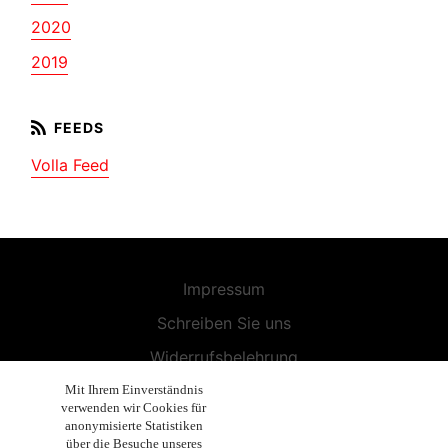
2020
2019
Volla Feed
Impressum
Schreiben Sie uns
Widerrufsbelehrung
Allgemeine Geschäftsbedingungen
Mit Ihrem Einverständnis
verwenden wir Cookies für
Endbenutzer-Lizenzvereinbarung
anonymisierte Statistiken
über die Besuche unseres