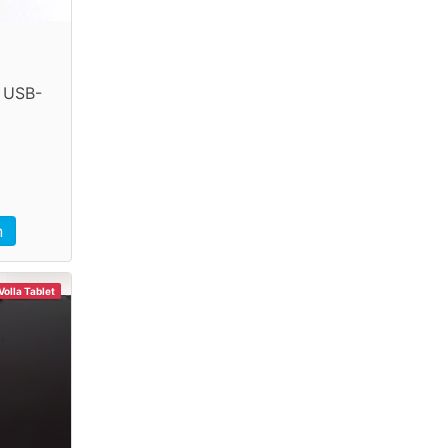
e USB-
n
Volla Tablet