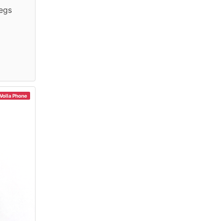
egs
Volla Phone