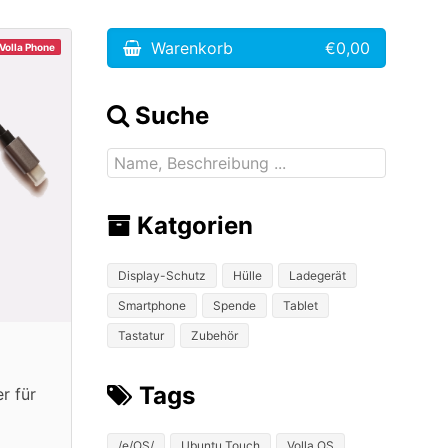
Warenkorb
€0,00
Volla Phone
Suche
Katgorien
Display-Schutz
Hülle
Ladegerät
Smartphone
Spende
Tablet
Tastatur
Zubehör
Tags
r für
/e/OS/
Ubuntu Touch
Volla OS