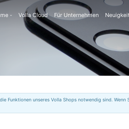
eme
Volla Cloud
Für Unternehmen
Neuigkei
 die Funktionen unseres Volla Shops notwendig sind. Wenn