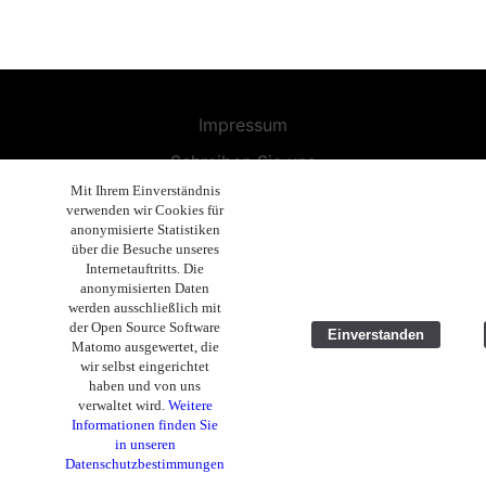
Impressum
Schreiben Sie uns
Mit Ihrem Einverständnis
Widerrufsbelehrung
verwenden wir Cookies für
anonymisierte Statistiken
Allgemeine Geschäftsbedingungen
über die Besuche unseres
Internetauftritts. Die
Endbenutzer-Lizenzvereinbarung
anonymisierten Daten
Datenschutzerklärung
werden ausschließlich mit
der Open Source Software
Einverstanden
Geschäftsethik
Matomo ausgewertet, die
wir selbst eingerichtet
Copyright 2019 - 2026 Volla Systeme GmbH
haben und von uns
verwaltet wird.
Weitere
Informationen finden Sie
in unseren
Datenschutzbestimmungen