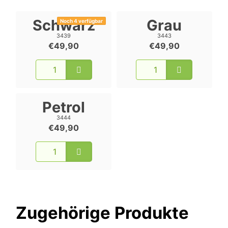
Schwarz
Grau
Noch 4 verfügbar
3439
3443
€49,90
€49,90
Petrol
3444
€49,90
Zugehörige Produkte