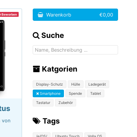
Warenkorb
€0,00
Beworben
Suche
Katgorien
Display-Schutz
Hülle
Ladegerät
Smartphone
Spende
Tablet
Tastatur
Zubehör
tus
Tags
n von
/e/OS/
Ubuntu Touch
Volla OS