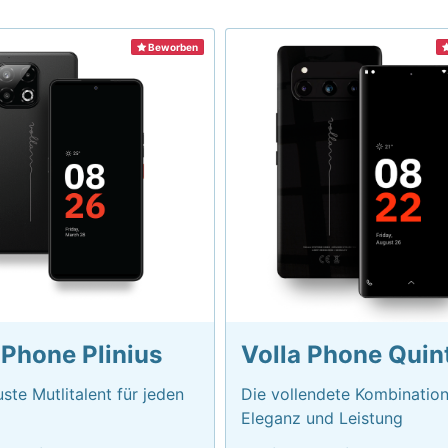
Beworben
 Phone Plinius
Volla Phone Quin
ste Mutlitalent für jeden
Die vollendete Kombinatio
Eleganz und Leistung