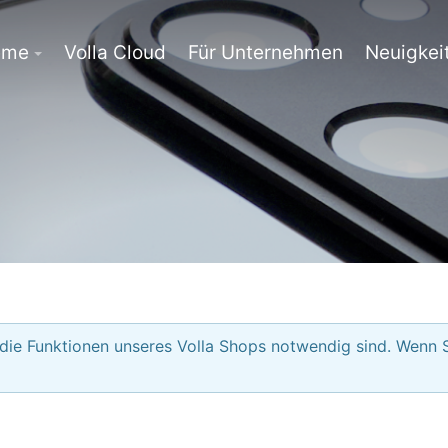
eme
Volla Cloud
Für Unternehmen
Neuigkei
 die Funktionen unseres Volla Shops notwendig sind. Wenn