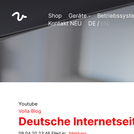
Shop
Geräte
Betriebssyst
Kontakt NEU
DE /
EN
Youtube
Volla Blog
Deutsche Internetsei
09.04.20 23:46 Filed in:
Meldung