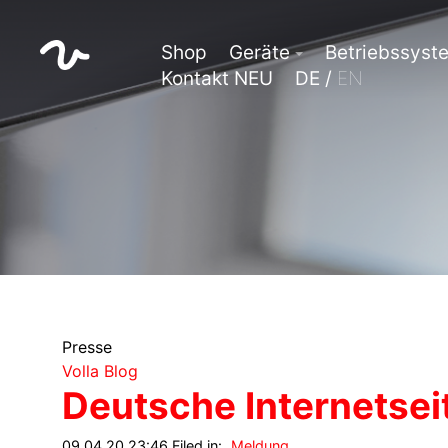
Shop
Geräte
Betriebssyst
Kontakt NEU
DE /
EN
Presse
Volla Blog
Deutsche Internetsei
09.04.20 23:46 Filed in:
Meldung