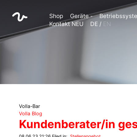
Shop
Geräte
Betriebssyst
Kontakt NEU
DE /
EN
Volla-Bar
Volla Blog
Kundenberater/in ge
08.06.23 21:26 Filed in:
Stellenangebot