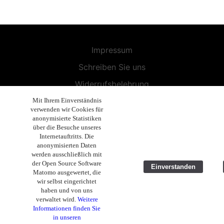
Impressum
Schreiben Sie uns
Widerrufsbelehrung
Allgemeine Geschäftsbedingungen
Mit Ihrem Einverständnis
verwenden wir Cookies für
Endbenutzer-Lizenzvereinbarung
anonymisierte Statistiken
über die Besuche unseres
Datenschutzerklärung
Internetauftritts. Die
anonymisierten Daten
Geschäftsethik
werden ausschließlich mit
der Open Source Software
Einverstanden
Copyright 2019 - 2026 Volla Systeme GmbH
Matomo ausgewertet, die
wir selbst eingerichtet
haben und von uns
verwaltet wird.
Weitere
Informationen finden Sie
in unseren