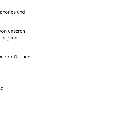
tphones und
 von unseren
, eigene
um vor Ort und
nd