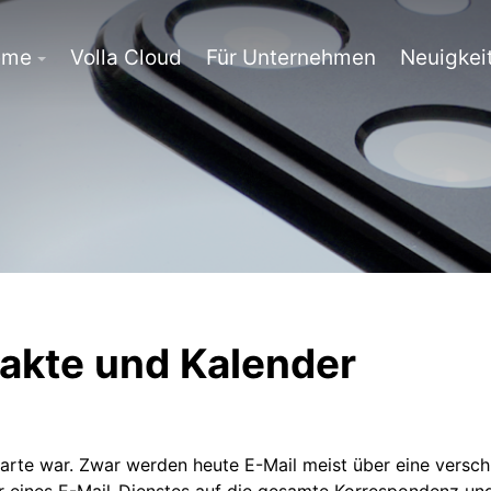
eme
Volla Cloud
Für Unternehmen
Neuigkei
takte und Kalender
karte war. Zwar werden heute E-Mail meist über eine versch
r eines E-Mail-Dienstes auf die gesamte Korrespondenz un