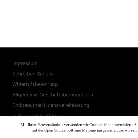
Impressum
Schreiben Sie uns
Widerrufsbelehrung
Allgemeine Geschäftsbedingungen
Endbenutzer-Lizenzvereinbarung
Datenschutzerklärung
Mit Ihrem Einverständnis verwenden wir Cookies für anonymisierte Stat
Geschäftsethik
mit der Open Source Software Matomo ausgewertet, die wir selb
Copyright 2019 - 2026 Volla Systeme GmbH