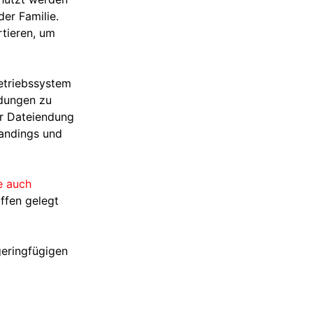
der Familie.
rtieren, um
Betriebssystem
edungen zu
er Dateiendung
randings und
e auch
ffen gelegt
geringfügigen