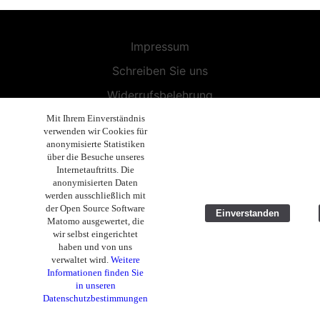
Impressum
Schreiben Sie uns
Widerrufsbelehrung
Allgemeine Geschäftsbedingungen
Mit Ihrem Einverständnis
verwenden wir Cookies für
Endbenutzer-Lizenzvereinbarung
anonymisierte Statistiken
über die Besuche unseres
Datenschutzerklärung
Internetauftritts. Die
anonymisierten Daten
Geschäftsethik
werden ausschließlich mit
der Open Source Software
Einverstanden
Copyright 2019 - 2026 Volla Systeme GmbH
Matomo ausgewertet, die
wir selbst eingerichtet
haben und von uns
verwaltet wird.
Weitere
Informationen finden Sie
in unseren
Datenschutzbestimmungen