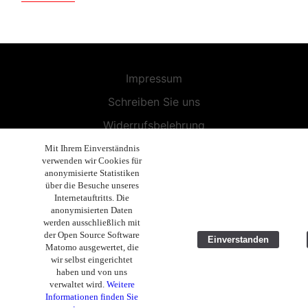
Impressum
Schreiben Sie uns
Widerrufsbelehrung
Allgemeine Geschäftsbedingungen
Mit Ihrem Einverständnis
verwenden wir Cookies für
Endbenutzer-Lizenzvereinbarung
anonymisierte Statistiken
über die Besuche unseres
Datenschutzerklärung
Internetauftritts. Die
anonymisierten Daten
Geschäftsethik
werden ausschließlich mit
der Open Source Software
Einverstanden
Copyright 2019 - 2026 Volla Systeme GmbH
Matomo ausgewertet, die
wir selbst eingerichtet
haben und von uns
verwaltet wird.
Weitere
Informationen finden Sie