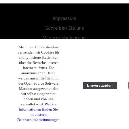
Impressum
Schreiben Sie uns
Widerrufsbelehrung
Allgemeine Geschäftsbedingungen
Mit Ihrem Einverständnis
verwenden wir Cookies für
Endbenutzer-Lizenzvereinbarung
anonymisierte Statistiken
über die Besuche unseres
Datenschutzerklärung
Internetauftritts. Die
anonymisierten Daten
Geschäftsethik
werden ausschließlich mit
der Open Source Software
Einverstanden
Copyright 2019 - 2025 Volla Systeme GmbH
Matomo ausgewertet, die
wir selbst eingerichtet
haben und von uns
verwaltet wird.
Weitere
Informationen finden Sie
in unseren
Datenschutzbestimmungen