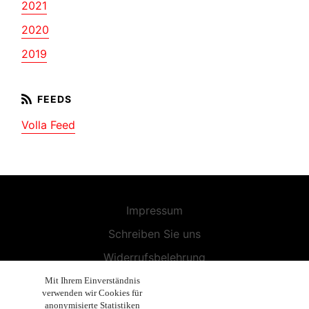
2021
2020
2019
Volla Feed
Impressum
Schreiben Sie uns
Widerrufsbelehrung
Allgemeine Geschäftsbedingungen
Mit Ihrem Einverständnis
verwenden wir Cookies für
Endbenutzer-Lizenzvereinbarung
anonymisierte Statistiken