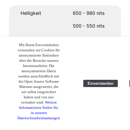
Helligkeit
650 - 980 nits
500 - 550 nits
430-450 nits
Mit Ihrem Einverständnis
verwenden wir Cookies für
400 nits
anonymisierte Statistiken
über die Besuche unseres
Internetauftritts. Die
anonymisierten Daten
Hauptkamera
50/8/2 MP
werden ausschließlich mit
der Open Source Software
Einverstanden
48/8 MP
Matomo ausgewertet, die
wir selbst eingerichtet
haben und von uns
48/8 MP
verwaltet wird.
Weitere
Informationen finden Sie
13 MP
in unseren
Datenschutzbestimmungen