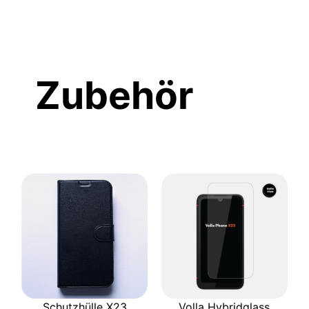
Zubehör
Schutzhülle X23
Volla Hybridglass