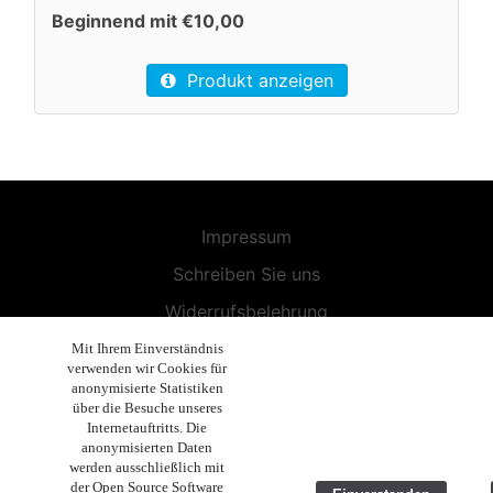
Beginnend mit €10,00
Produkt anzeigen
Impressum
Schreiben Sie uns
Widerrufsbelehrung
Allgemeine Geschäftsbedingungen
Mit Ihrem Einverständnis
verwenden wir Cookies für
Endbenutzer-Lizenzvereinbarung
anonymisierte Statistiken
über die Besuche unseres
Datenschutzerklärung
Internetauftritts. Die
anonymisierten Daten
Geschäftsethik
werden ausschließlich mit
der Open Source Software