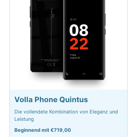
Volla Phone Quintus
Die vollendete Kombination von Eleganz und
Leistung
Beginnend mit €719,00