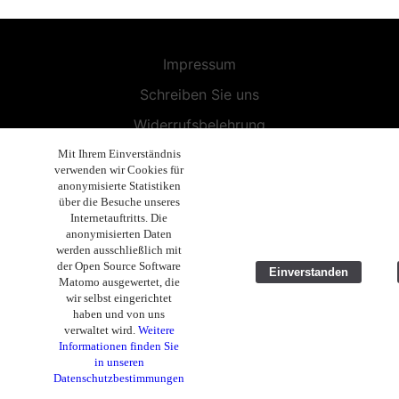
Impressum
Schreiben Sie uns
Widerrufsbelehrung
Allgemeine Geschäftsbedingungen
Mit Ihrem Einverständnis
verwenden wir Cookies für
Endbenutzer-Lizenzvereinbarung
anonymisierte Statistiken
über die Besuche unseres
Datenschutzerklärung
Internetauftritts. Die
anonymisierten Daten
Geschäftsethik
werden ausschließlich mit
der Open Source Software
Einverstanden
Copyright 2019 - 2026 Volla Systeme GmbH
Matomo ausgewertet, die
wir selbst eingerichtet
haben und von uns
verwaltet wird.
Weitere
Informationen finden Sie
in unseren
Datenschutzbestimmungen