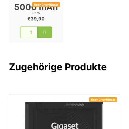
5000 mAh
Noch 3 verfügbar
3275
€39,90
Zugehörige Produkte
Noch 3 verfügbar