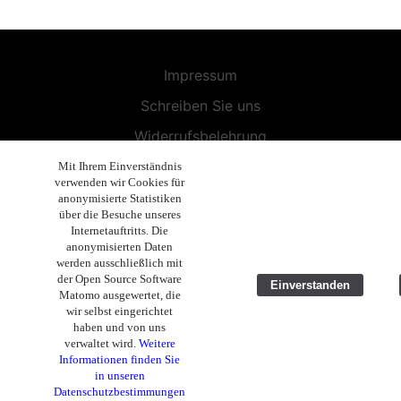
Impressum
Schreiben Sie uns
Widerrufsbelehrung
Allgemeine Geschäftsbedingungen
Mit Ihrem Einverständnis
verwenden wir Cookies für
Endbenutzer-Lizenzvereinbarung
anonymisierte Statistiken
über die Besuche unseres
Datenschutzerklärung
Internetauftritts. Die
anonymisierten Daten
Geschäftsethik
werden ausschließlich mit
der Open Source Software
Einverstanden
Copyright 2019 - 2026 Volla Systeme GmbH
Matomo ausgewertet, die
wir selbst eingerichtet
haben und von uns
verwaltet wird.
Weitere
Informationen finden Sie
in unseren
Datenschutzbestimmungen