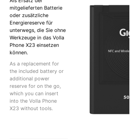
Als Ersatz der
mitgelieferten Batterie
oder zusätzliche
Energiereserve für
unterwegs, die Sie ohne
Werkzeuge in das Volla
Phone X23 einsetzen
können.
As a replacement for
the included battery or
additional power
reserve for on the go,
which you can insert
into the Volla Phone
X23 without tools.