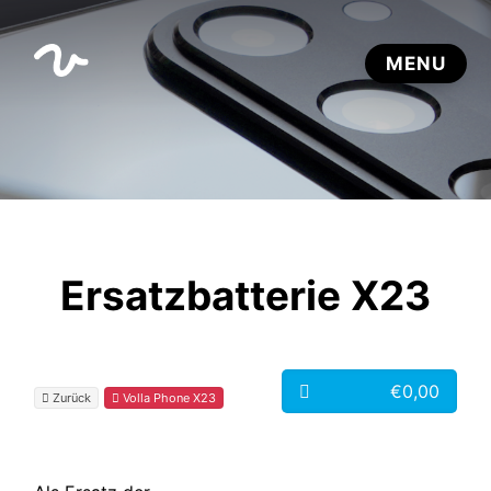
Ersatzbatterie X23
€0,00
Zurück
Volla Phone X23