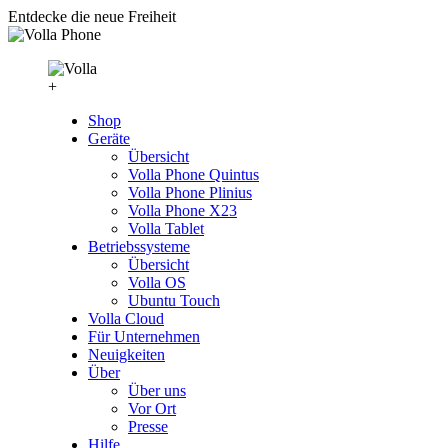
Entdecke die neue Freiheit
+
Shop
Geräte
Übersicht
Volla Phone Quintus
Volla Phone Plinius
Volla Phone X23
Volla Tablet
Betriebssysteme
Übersicht
Volla OS
Ubuntu Touch
Volla Cloud
Für Unternehmen
Neuigkeiten
Über
Über uns
Vor Ort
Presse
Hilfe