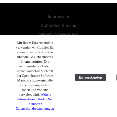
Impressum
Schreiben Sie uns
Widerrufsbelehrung
Allgemeine Geschäftsbedingungen
Mit Ihrem Einverständnis
verwenden wir Cookies für
Endbenutzer-Lizenzvereinbarung
anonymisierte Statistiken
über die Besuche unseres
Datenschutzerklärung
Internetauftritts. Die
anonymisierten Daten
Geschäftsethik
werden ausschließlich mit
der Open Source Software
Einverstanden
Copyright 2019 - 2025 Volla Systeme GmbH
Matomo ausgewertet, die
wir selbst eingerichtet
haben und von uns
verwaltet wird.
Weitere
Informationen finden Sie
in unseren
Datenschutzbestimmungen