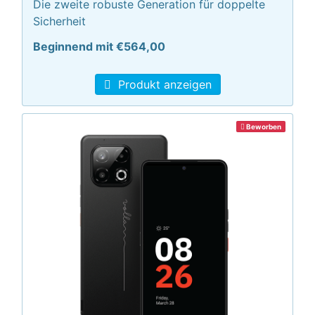
Die zweite robuste Generation für doppelte
Sicherheit
Beginnend mit €564,00
Produkt anzeigen
Beworben