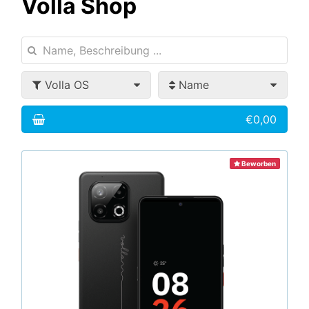
Volla Shop
Volla OS
Name
€0,00
Beworben