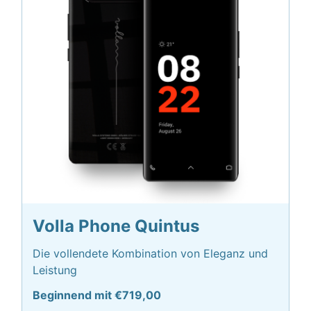
Volla Phone Quintus
Die vollendete Kombination von Eleganz und
Leistung
Beginnend mit €719,00