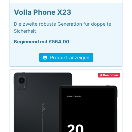
Volla Phone X23
Die zweite robuste Generation für doppelte
Sicherheit
Beginnend mit €564,00
Produkt anzeigen
Beworben