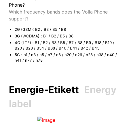
Phone?
Which frequency bands does the Volla Phone
support?
2G (GSM): B2 / B3 / B5 / B8
3G (WCDMA)：B1 / B2 / B5 / B8
4G (LTE)：B1 / B2 / B3 / B5 / B7 / B8 / B9 / B18 / B19 /
B20 / B28 / B34 / B38 / B40 / B41 / B42 / B43
5G：n1 / n3 / n5 / n7 / n8 / n20 / n26 / n28 / n38 / n40 /
n41 / n77 / n78
Energie-Etikett
Energy
label