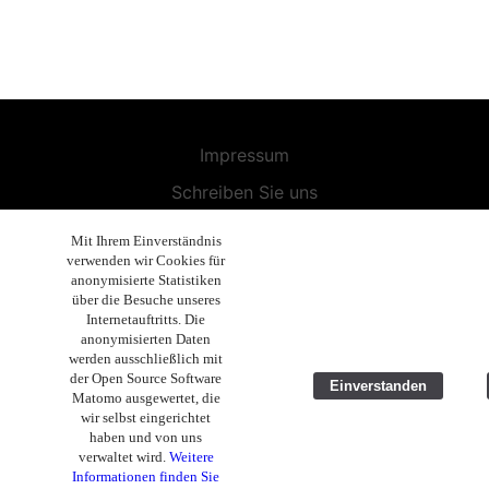
Impressum
Schreiben Sie uns
Widerrufsbelehrung
Mit Ihrem Einverständnis
verwenden wir Cookies für
Allgemeine Geschäftsbedingungen
anonymisierte Statistiken
über die Besuche unseres
Endbenutzer-Lizenzvereinbarung
Internetauftritts. Die
Datenschutzerklärung
anonymisierten Daten
werden ausschließlich mit
Geschäftsethik
der Open Source Software
Einverstanden
Matomo ausgewertet, die
Copyright 2019 - 2026 Volla Systeme GmbH
wir selbst eingerichtet
haben und von uns
verwaltet wird.
Weitere
Informationen finden Sie