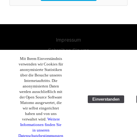
Impressum
Schreiben Sie uns
Mit Ihrem Einverständnis
Widerrufsbelehrung
verwenden wir Cookies für
anonymisierte Statistiken
Allgemeine Geschäftsbedingungen
über die Besuche unseres
Endbenutzer-Lizenzvereinbarung
Internetauftritts. Die
anonymisierten Daten
Datenschutzerklärung
werden ausschließlich mit
der Open Source Software
Einverstanden
Geschäftsethik
Matomo ausgewertet, die
wir selbst eingerichtet
Copyright 2019 - 2025 Volla Systeme GmbH
haben und von uns
verwaltet wird.
Weitere
Informationen finden Sie
in unseren
Datenschutzbestimmungen