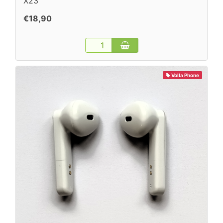
X23
€18,90
Volla Phone