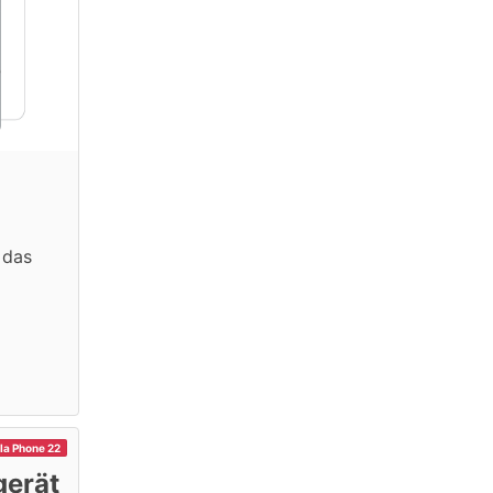
 das
la Phone 22
gerät