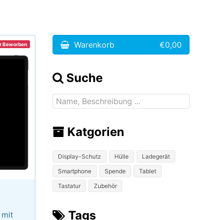
Warenkorb
€0,00
Beworben
Suche
Katgorien
Display-Schutz
Hülle
Ladegerät
Smartphone
Spende
Tablet
Tastatur
Zubehör
Tags
 mit