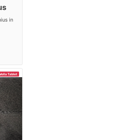
us
ius in
Volla Tablet