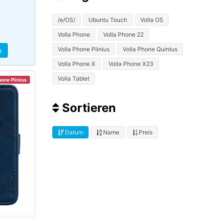
/e/OS/
Ubuntu Touch
Volla OS
Volla Phone
Volla Phone 22
Volla Phone Plinius
Volla Phone Quintus
n
Volla Phone X
Volla Phone X23
Volla Tablet
hone Plinius
Sortieren
Datum
Name
Preis