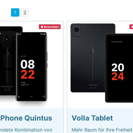
1
2
Beworben
 Phone Quintus
Volla Tablet
endete Kombination von
Mehr Raum für Ihre Freiheit