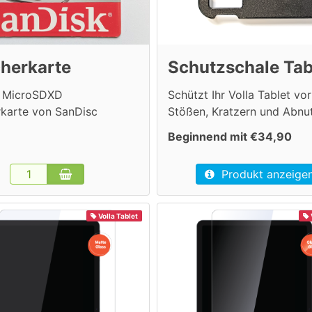
herkarte
Schutzschale Tab
e MicroSDXD
Schützt Ihr Volla Tablet vor
rkarte von SanDisc
Stößen, Kratzern und Abnu
Beginnend mit €34,90
Produkt anzeige
Volla Tablet