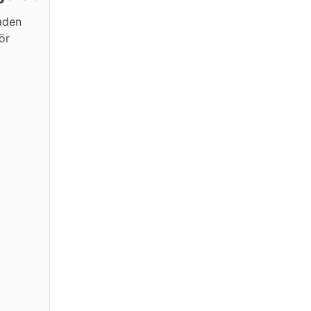
laden
ör