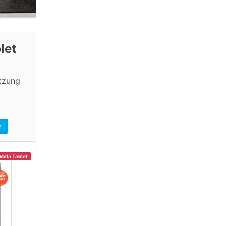
let
tzung
n
Volla Tablet