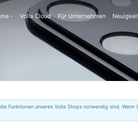
eme
Volla Cloud
Für Unternehmen
Neuigkei
 die Funktionen unseres Volla Shops notwendig sind. Wenn