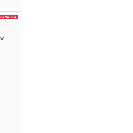
one Quintus
as